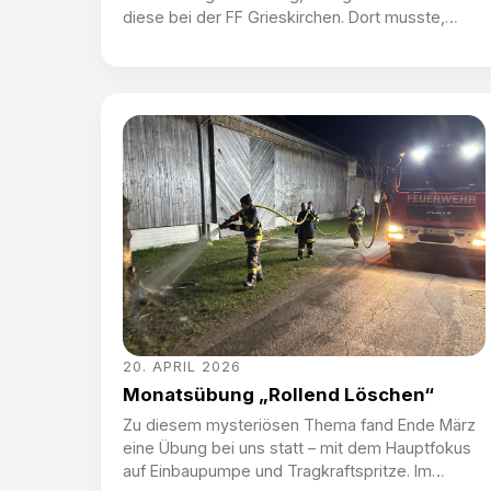
diese bei der FF Grieskirchen. Dort musste,
anschließend an eine theoretischen Einweisung,
im realen Straßenverkehr eine Kreuzung
geregelt werden und eine wechselseitige
Sperrung einer Fahrbahn durchgeführt werden.
Speziell dazu war ein Ausbilderteam der Polizei
vor Ort, um diese Schulung zu begleiten. Wir
gratulieren Jonas Reichart und […]
20. APRIL 2026
Monatsübung „Rollend Löschen“
Zu diesem mysteriösen Thema fand Ende März
eine Übung bei uns statt – mit dem Hauptfokus
auf Einbaupumpe und Tragkraftspritze. Im