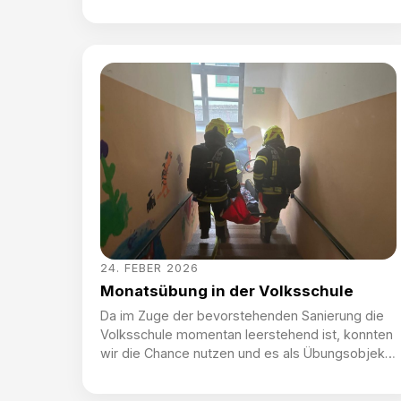
Stationsbetrieb wurden einerseits die
Handhabung mit der Tragkraftspritze beübt und
aufgefrischt – Fehlersuche inklusive,
andererseits das sogenannte „Pump and Roll“-
Verfahren in der Praxis durchgeführt. Bei diesem
Verfahren handelt es sich um ein taktisches […]
24. FEBER 2026
Monatsübung in der Volksschule
Da im Zuge der bevorstehenden Sanierung die
Volksschule momentan leerstehend ist, konnten
wir die Chance nutzen und es als Übungsobjekt
verwenden. Somit ging es in einer zweigeteilten
Übung am vergangenen Samstag als erstes für