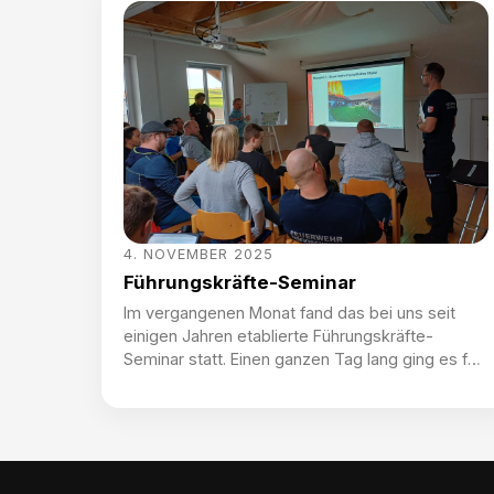
Buffet ging es mit dem Totengedenken weiter.
Dabei konnten wir kurz innehalten, um
gemeinsam mit FKUR Herbert Mitterlehner den
beiden im letzten Jahr […]
4. NOVEMBER 2025
Führungskräfte-Seminar
Im vergangenen Monat fand das bei uns seit
einigen Jahren etablierte Führungskräfte-
Seminar statt. Einen ganzen Tag lang ging es für
Führungspersonen in unserer Feuerwehr um die
richtige Einschätzung der Lage und Einteilung
von Ressourcen – um im Ernstfall dann auch den
notwendigen kühlen Kopf zu bewahren. Im
Rahmen des Seminars konnten wir vom AFK-Stv.