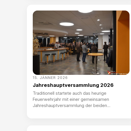
unsere Atemschutzträger und die der FF
Ruhringsdorf in das Übungsobjekt. Das
Hauptaugenmerk lag dabei auf der Einsatztaktik,
dem Schlauchmanagement und der […]
15. JÄNNER 2026
Jahreshauptversammlung 2026
Traditionell startete auch das heurige
Feuerwehrjahr mit einer gemeinsamen
Jahreshauptversammlung der beiden
Hofkirchner Feuerwehren. Nach der kurzen
Begrüßung durch Kdt. HBI Michael
Schwarzgruber und Bürgermeister Josef
Gadermeier sowie einer kleinen Stärkung am