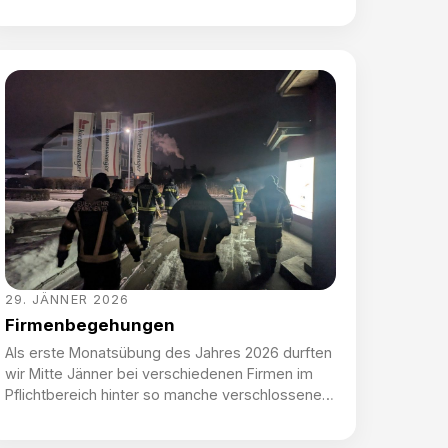
durch die FF Ruhringsdorf. Ein Hofkirchner Trupp
war gemeinsam mit zwei weiteren
Atemschutztrupps zur Menschenrettung und
Brandbekämpfung im Gebäude – und auch
Gefahrgut musste aus dem Brandobjekt
geschafft werden. Dabei stellten sich vor allem
Schlauchmanagement, die Kommunikation […]
29. JÄNNER 2026
Firmenbegehungen
Als erste Monatsübung des Jahres 2026 durften
wir Mitte Jänner bei verschiedenen Firmen im
Pflichtbereich hinter so manche verschlossene
Türe blicken, um bestmöglich auf den Ernstfall
vorbereitet zu sein. Mit dabei waren die Firmen