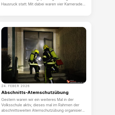
Hausruck statt. Mit dabei waren vier Kameraden
aus unseren Reihen. Die Leistungsprüfung setzt
sich aus einer theoretischen Prüfung, dem
korrekten Ausrüsten, einem Einsatzszenario und
der korrekten Prüfung der Komponenten
zusammen. Nach gründlicher Vorbereitung
konnten Sebastian Mayr, Nicolas Kaar (beide
Silber), Manuel Reiter und Jonas […]
24. FEBER 2026
Abschnitts-Atemschutzübung
Gestern waren wir ein weiteres Mal in der
Volksschule aktiv, dieses mal im Rahmen der
abschnittsweiten Atemschutzübung organisiert