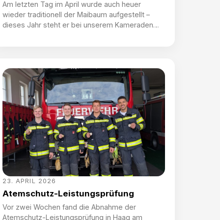
Am letzten Tag im April wurde auch heuer
wieder traditionell der Maibaum aufgestellt –
dieses Jahr steht er bei unserem Kameraden
Ferdinand Edlbauer. Wie immer begannen die
Tätigkeiten um das Aufstellen schon Tage
vorher mit dem Einbringen des Reisig und dem
Binden der Kränze, um dann am Tag des
Aufstellens perfekt vorbereitet zu sein. Am […]
23. APRIL 2026
Atemschutz-Leistungsprüfung
Vor zwei Wochen fand die Abnahme der
Atemschutz-Leistungsprüfung in Haag am