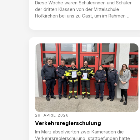
Diese Woche waren Schülerinnen und Schüler
der dritten Klassen von der Mittelschule
Hofkirchen bei uns zu Gast, um im Rahmen
eines Workshops die Freiwillige Feuerwehr
Hofkirchen näher kennenzulernen. Vor Ort
erklärten Kameraden den wissbegierigen
Schülern alles zu den Geräten, gaben eine
Fahrzeugtour und zeigten in einem
Stationsbetrieb alle Facetten des
Feuerwehrwesens. Eine tolle Möglichkeit, jungen
[…]
29. APRIL 2026
Verkehrsreglerschulung
Im März absolvierten zwei Kameraden die
Verkehrsreglerschulung, stattgefunden hatte