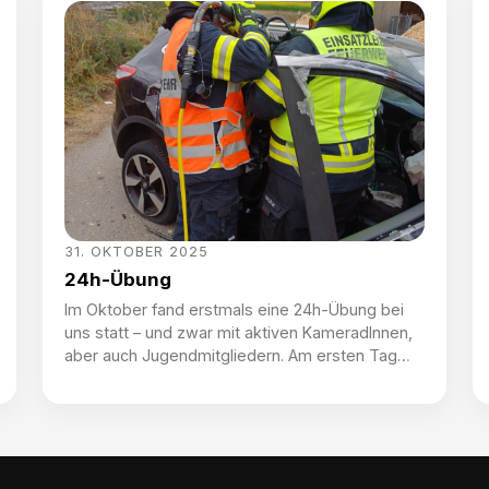
Einsatzanforderungen ausgebaut wurde. Unser
altes KDOF wurde 2008 ursprünglich als MTF
angeschafft. Aufgrund der vom Land erhöhten
[…]
31. OKTOBER 2025
24h-Übung
Im Oktober fand erstmals eine 24h-Übung bei
uns statt – und zwar mit aktiven KameradInnen,
aber auch Jugendmitgliedern. Am ersten Tag
standen eine Brandübung, die Demonstration
eines Fettbrandes, korrekte Absturzsicherung
und eine Schnitzeljagd mit verschiedensten
Geschicklichkeitsübungen am Plan, an Tag zwei
der Übungsserie wurde auch noch ein