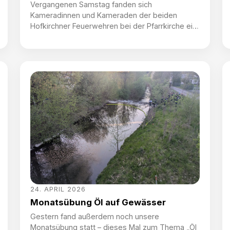
Vergangenen Samstag fanden sich
Kameradinnen und Kameraden der beiden
Hofkirchner Feuerwehren bei der Pfarrkirche ein,
um traditionell dem Hl. Florian zu gedenken. In
diesem Jahr besonders – dabei wurden die
zwei neuen Fahrzeuge gesegnet. Im Umzug,
begleitet vom Musikverein Hofkirchen, wurde
feierlich in die Kirche einmarschiert, wo uns
bereits Diakon Herbert Mitterlehner erwartete.
Die Messe […]
24. APRIL 2026
Monatsübung Öl auf Gewässer
Gestern fand außerdem noch unsere
Monatsübung statt – dieses Mal zum Thema „Öl