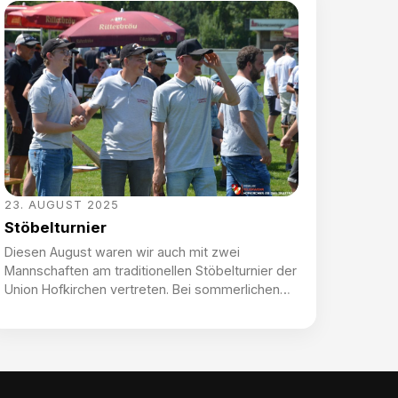
23. AUGUST 2025
Stöbelturnier
Diesen August waren wir auch mit zwei
Mannschaften am traditionellen Stöbelturnier der
Union Hofkirchen vertreten. Bei sommerlichen
Temperaturen kämpften sich die acht
Kameraden zum 24. und 25. Platz – eine
respektable Leistung! Vielen Dank der Union für
die tolle Organisation dieser Veranstaltung,
fesch wars!