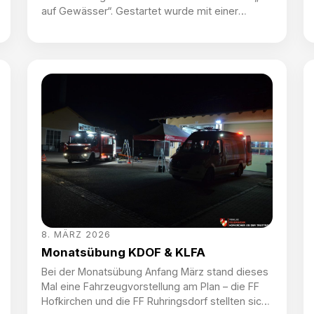
auf Gewässer“. Gestartet wurde mit einer
kurzen theoretischen Einführung in das Thema,
wo auch die rechtliche Absicherung einen
wichtigen Punkt darstellte. Anschließend ging es
zur praktischen Umsetzung – ein luftgefüllter B-
Schlauch wurde als Ölsperre eingesetzt um den
Schadstoff, in dem Fall durch […]
8. MÄRZ 2026
Monatsübung KDOF & KLFA
Bei der Monatsübung Anfang März stand dieses
Mal eine Fahrzeugvorstellung am Plan – die FF
Hofkirchen und die FF Ruhringsdorf stellten sich