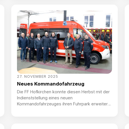
Vortrag anstatt im Hofkirchner Schulungssaal im
Feuerwehrhaus Ruhringsdorf abgehalten. Dort
erfuhren die Übungsteilnehmer alles über die
Arbeit der BVS OÖ und die Hintergründe der
Brandursachenermittlung. Wir […]
27. NOVEMBER 2025
Neues Kommandofahrzeug
Die FF Hofkirchen konnte diesen Herbst mit der
Indienststellung eines neuen
Kommandofahrzeuges ihren Fuhrpark erweitern
und weiter modernisieren. Das neue KDOF ist
ein Mercedes-Benz Sprinter Tourer, der über die
Bundesbeschaffungs GmbH beschafft und
speziell von Lagermax für unsere