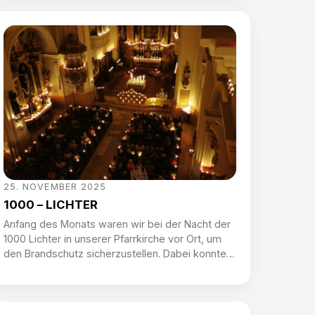
Kiemeswenger, Pyro-Power und Zehetner
Baumaschinenverleih – bei allen drei Stationen
gab es genügend Möglichkeiten, Fragen zu den
Brandschutzplänen, verbauten Materialien und
[…]
25. NOVEMBER 2025
1000 – LICHTER
Anfang des Monats waren wir bei der Nacht der
1000 Lichter in unserer Pfarrkirche vor Ort, um
den Brandschutz sicherzustellen. Dabei konnten
auch die im Einsatz stehenden KameradInnen
die einzigartige Stimmung genießen – und diese
mit ein paar Bildern einfangen.