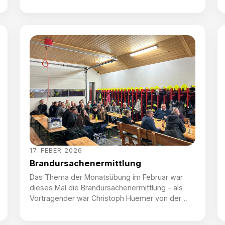
ihre Neuzugänge der Fahrzeughalle gegenseitig
vor. Dabei zeigte die FF Ruhringsdorf ihr
Kleinlöschfahrzeug und die FF Hofkirchen ihr
Kommandofahrzeug den jeweils anderen
KameradInnnen. Ein wertvoller Vorteil, die
Fahrzeuge des jeweilig anderen auch zu […]
17. FEBER 2026
Brandursachenermittlung
Das Thema der Monatsübung im Februar war
dieses Mal die Brandursachenermittlung – als
Vortragender war Christoph Huemer von der
Brandverhütungsstelle Oberösterreich vor Ort.
Aufgrund der großen Teilnehmerzahl wurde der