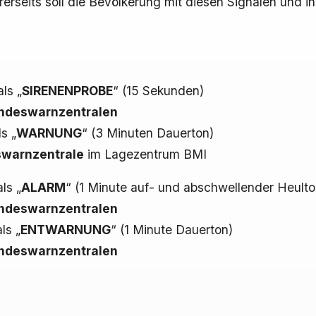
rseits soll die Bevölkerung mit diesen Signalen und i
ls „
SIRENENPROBE
“ (15 Sekunden)
ndeswarnzentralen
s „
WARNUNG
“ (3 Minuten Dauerton)
warnzentrale
im Lagezentrum BMI
ls „
ALARM
“ (1 Minute auf- und abschwellender Heulto
ndeswarnzentralen
ls „
ENTWARNUNG
“ (1 Minute Dauerton)
ndeswarnzentralen