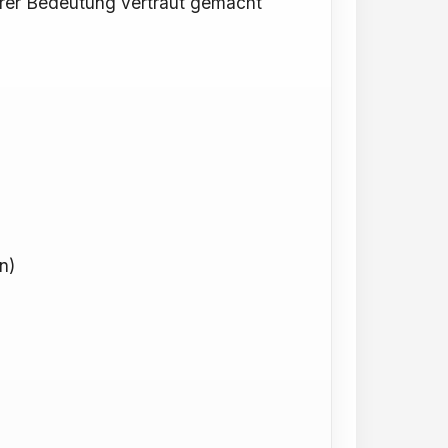
hrer Bedeutung vertraut gemacht
n)