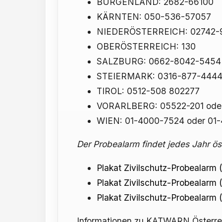
BURGENLAND: 2682-66100
KÄRNTEN: 050-536-57057
NIEDERÖSTERREICH: 02742-
OBERÖSTERREICH: 130
SALZBURG: 0662-8042-5454 
STEIERMARK: 0316-877-444
TIROL: 0512-508 802277
VORARLBERG: 05522-201 ode
WIEN: 01-4000-7524 oder 01
Der Probealarm findet jedes Jahr ös
Plakat Zivilschutz-Probealarm 
Plakat Zivilschutz-Probealarm 
Plakat Zivilschutz-Probealarm (
Informationen zu KATWARN Österrei