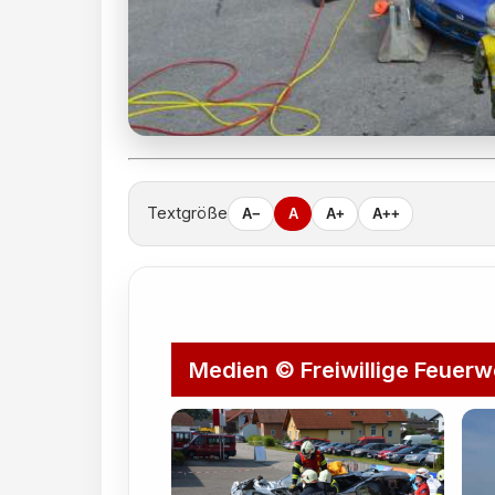
Textgröße
A−
A
A+
A++
Medien © Freiwillige Feuerw