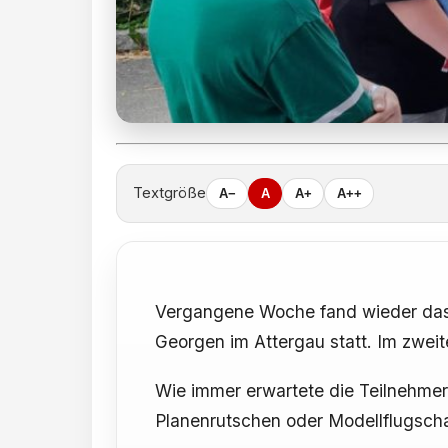
Textgröße
A−
A
A+
A++
Vergangene Woche fand wieder das J
Georgen im Attergau statt. Im zwei
Wie immer erwartete die Teilnehme
Planenrutschen oder Modellflugscha