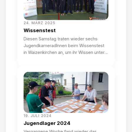
herzlich […]
24. MÄRZ 2025
Wissenstest
Diesen Samstag traten wieder sechs
JugendkameradInnen beim Wissenstest
in Waizenkirchen an, um ihr Wissen unter
Beweis zu stellen. Nach einer Vielzahl an
Übungsnachmittagen wurde das Gelernte
dann in Theorie und Praxis im
Stationsbetrieb abgeprüft. Neben
Dienstgraden, Erste Hilfe und Brandschutz
standen auch die korrekte Übermittlung
von Nachrichten und das richtige
Benennen von gefährlichen Stoffen am
[…]
19. JULI 2024
Jugendlager 2024
Vergangene Woche fand wieder das