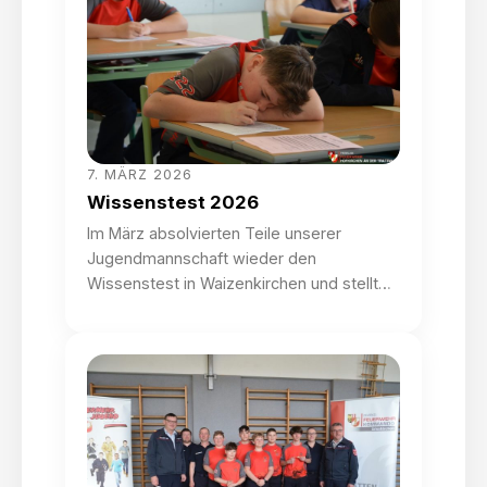
7. MÄRZ 2026
Wissenstest 2026
Im März absolvierten Teile unserer
Jugendmannschaft wieder den
Wissenstest in Waizenkirchen und stellten
dabei ihr Wissen und Können unter
Beweis. In den verschiedenen Stationen
wurden unter anderem Knotenkunde,
Erste Hilfe, Funkverkehr, Dienstgrade und
viele weiterer Themengebiete abgefragt.
Dabei konnten unsere Kids abliefern und
ihre Abzeichen verdient mit nach Hause
nehmen. Wir gratulieren euch recht