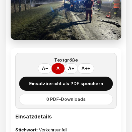
Textgröße
A−
A
A+
A++
Einsatzbericht als PDF speichern
0 PDF-Downloads
Einsatzdetails
Stichwort:
Verkehrsunfall