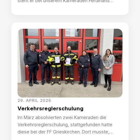
steht er bei unserem Kameraden Ferdinand
Edlbauer. Wie immer begannen die Tätigkeiten
um das Aufstellen schon Tage vorher mit dem
Einbringen des Reisig und dem Binden der
Kränze, um dann am Tag des Aufstellens perfekt
vorbereitet zu sein. Am […]
29. APRIL 2026
Verkehrsreglerschulung
Im März absolvierten zwei Kameraden die
Verkehrsreglerschulung, stattgefunden hatte
diese bei der FF Grieskirchen. Dort musste,
anschließend an eine theoretischen Einweisung,