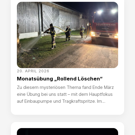
der korrekten Prüfung der Komponenten
zusammen. Nach gründlicher Vorbereitung
konnten Sebastian Mayr, Nicolas Kaar (beide
Silber), Manuel Reiter und Jonas […]
20. APRIL 2026
Monatsübung „Rollend Löschen“
Zu diesem mysteriösen Thema fand Ende März
eine Übung bei uns statt – mit dem Hauptfokus
auf Einbaupumpe und Tragkraftspritze. Im
Stationsbetrieb wurden einerseits die
Handhabung mit der Tragkraftspritze beübt und
aufgefrischt – Fehlersuche inklusive, andererseits
das sogenannte „Pump and Roll“- Verfahren in