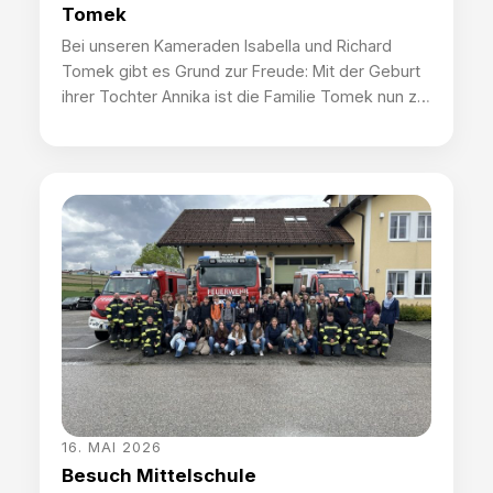
Tomek
Bei unseren Kameraden Isabella und Richard
Tomek gibt es Grund zur Freude: Mit der Geburt
ihrer Tochter Annika ist die Familie Tomek nun zu
fünft! 🎉 Nicht nur Mama und Papa freuen sich
über den Familienzuwachs – auch die stolzen
Geschwister Tim und Livia haben mit Annika eine
kleine Schwester bekommen. Natürlich ließen es
sich […]
16. MAI 2026
Besuch Mittelschule