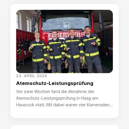
darstellte. Anschließend ging es zur praktischen
Umsetzung – ein luftgefüllter B-Schlauch wurde
als Ölsperre eingesetzt um den Schadstoff, in
dem Fall durch […]
23. APRIL 2026
Atemschutz-Leistungsprüfung
Vor zwei Wochen fand die Abnahme der
Atemschutz-Leistungsprüfung in Haag am
Hausruck statt. Mit dabei waren vier Kameraden
aus unseren Reihen. Die Leistungsprüfung setzt
sich aus einer theoretischen Prüfung, dem
korrekten Ausrüsten, einem Einsatzszenario und