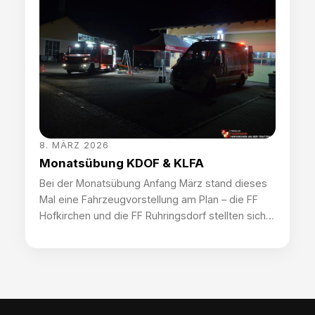
der Praxis durchgeführt. Bei diesem Verfahren
handelt es sich um ein taktisches […]
8. MÄRZ 2026
Monatsübung KDOF & KLFA
Bei der Monatsübung Anfang März stand dieses
Mal eine Fahrzeugvorstellung am Plan – die FF
Hofkirchen und die FF Ruhringsdorf stellten sich
ihre Neuzugänge der Fahrzeughalle gegenseitig
vor. Dabei zeigte die FF Ruhringsdorf ihr
Kleinlöschfahrzeug und die FF Hofkirchen ihr
Kommandofahrzeug den jeweils anderen
KameradInnnen. Ein wertvoller Vorteil, die
Fahrzeuge des jeweilig anderen auch zu […]