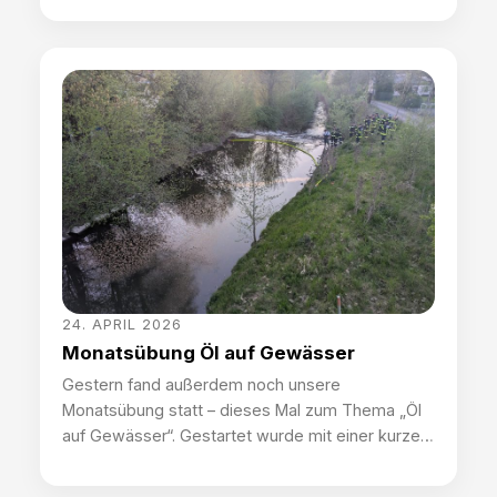
im realen Straßenverkehr eine Kreuzung geregelt
werden und eine wechselseitige Sperrung einer
Fahrbahn durchgeführt werden. Speziell dazu war
ein Ausbilderteam der Polizei vor Ort, um diese
Schulung zu begleiten. Wir gratulieren Jonas
Reichart und […]
24. APRIL 2026
Monatsübung Öl auf Gewässer
Gestern fand außerdem noch unsere
Monatsübung statt – dieses Mal zum Thema „Öl
auf Gewässer“. Gestartet wurde mit einer kurzen
theoretischen Einführung in das Thema, wo auch
die rechtliche Absicherung einen wichtigen Punkt