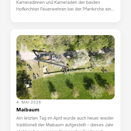
Kameradinnen und Kameraden der beiden
Hofkirchner Feuerwehren bei der Pfarrkirche ein,
um traditionell dem Hl. Florian zu gedenken. In
diesem Jahr besonders – dabei wurden die zwei
neuen Fahrzeuge gesegnet. Im Umzug, begleitet
vom Musikverein Hofkirchen, wurde feierlich in
die Kirche einmarschiert, wo uns bereits Diakon
Herbert Mitterlehner erwartete. Die Messe […]
4. MAI 2026
Maibaum
Am letzten Tag im April wurde auch heuer wieder
traditionell der Maibaum aufgestellt – dieses Jahr