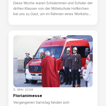
Diese Woche waren Schülerinnen und Schüler der
dritten Klassen von der Mittelschule Hofkirchen
bei uns zu Gast, um im Rahmen eines Workshops
die Freiwillige Feuerwehr Hofkirchen näher
kennenzulernen. Vor Ort erklärten Kameraden
den wissbegierigen Schülern alles zu den
Geräten, gaben eine Fahrzeugtour und zeigten in
einem Stationsbetrieb alle Facetten des
Feuerwehrwesens. Eine tolle Möglichkeit, jungen
[…]
5. MAI 2026
Florianimesse
Vergangenen Samstag fanden sich