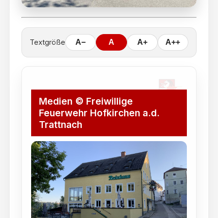
Textgröße
A−
A
A+
A++
Medien © Freiwillige
Feuerwehr Hofkirchen a.d.
Trattnach