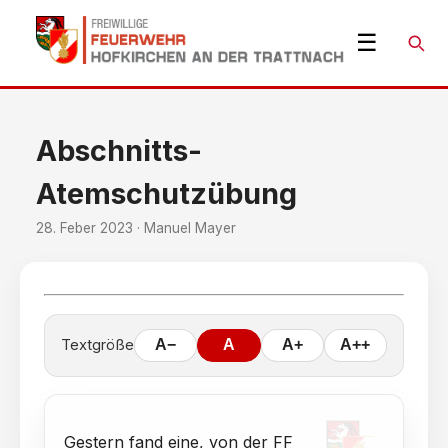
☰
Suche
Abschnitts-
Atemschutzübung
28. Feber 2023 · Manuel Mayer
Textgröße
A−
A
A+
A++
Gestern fand eine, von der FF